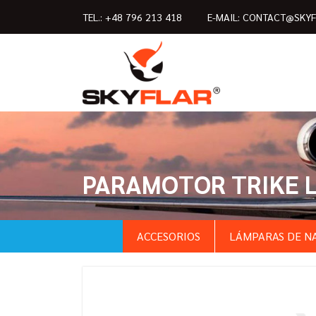
TEL.:
+48 796 213 418
E-MAIL:
CONTACT@SKYF
PARAMOTOR TRIKE 
ACCESORIOS
LÁMPARAS DE N