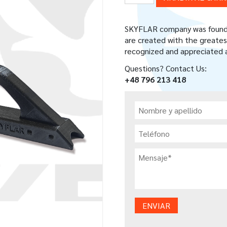
TRIKE
LINE
HOLDERS
SKYFLAR company was founded
cantidad
are created with the greatest
recognized and appreciated a
Questions? Contact Us:
+48 796 213 418