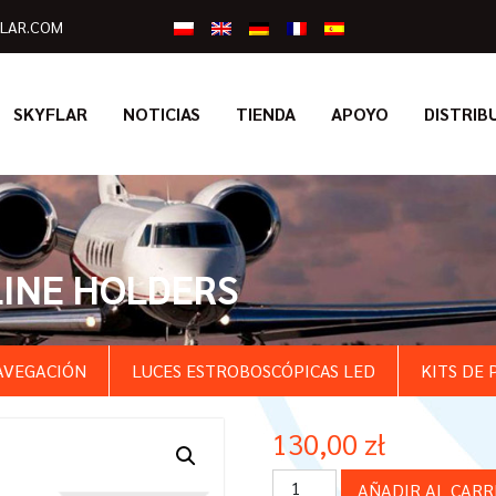
LAR.COM
SKYFLAR
NOTICIAS
TIENDA
APOYO
DISTRIB
LINE HOLDERS
AVEGACIÓN
LUCES ESTROBOSCÓPICAS LED
KITS DE 
130,00
zł
PARAMOTOR
AÑADIR AL CARR