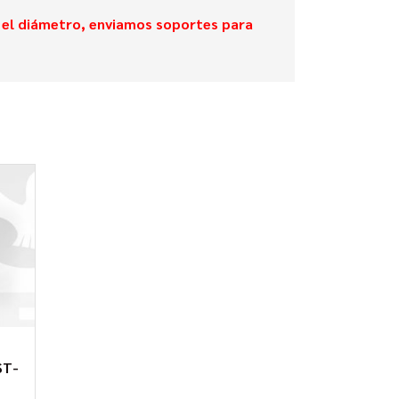
ca el diámetro, enviamos soportes para
ST-
1