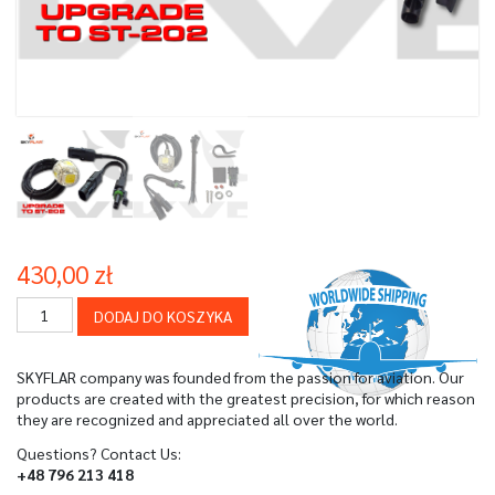
430,00
zł
ilość
DODAJ DO KOSZYKA
ZESTAW
DO
ROZBUDOWY
SKYFLAR company was founded from the passion for aviation. Our
ST-
products are created with the greatest precision, for which reason
201
they are recognized and appreciated all over the world.
WHITE
DO
Questions? Contact Us:
ST-
+48 796 213 418
202