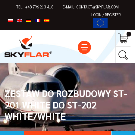
TEL.:
+48 796 213 418
E-MAIL:
CONTACT@SKYFLAR.COM
LOGIN / REGISTER
0
ZESTAW DO ROZBUDOWY ST-
201 WHITE DO ST-202
WHITE/WHITE