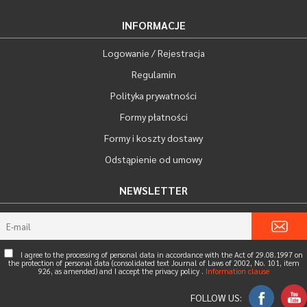
INFORMACJE
Logowanie / Rejestracja
Regulamin
Polityka prywatności
Formy płatności
Formy i koszty dostawy
Odstąpienie od umowy
NEWSLETTER
I agree to the processing of personal data in accordance with the Act of 29.08.1997 on
the protection of personal data (consolidated text Journal of Laws of 2002, No. 101, item
926, as amended) and I accept the privacy policy .
Information clause
FOLLOW US: