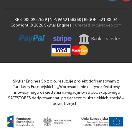
KRS: 0000957539 | NIP: 9662158360 | REGON: 52100004
Copyright © 2026 Skyflar Engines.
| Created by
clivioweb.com
Bank Transfer
Skyflar Engines Sp z o.o. realizuje projekt dofinansowany z
Funduszy Europejskich : „Wprowadzenie na rynek światowy
innowacyjnego oświetlenia nawigacyjno-stroboskopowego
SAFESTOBES dedykowanemu posiadaczom ultralekkich statków
powietrznych”