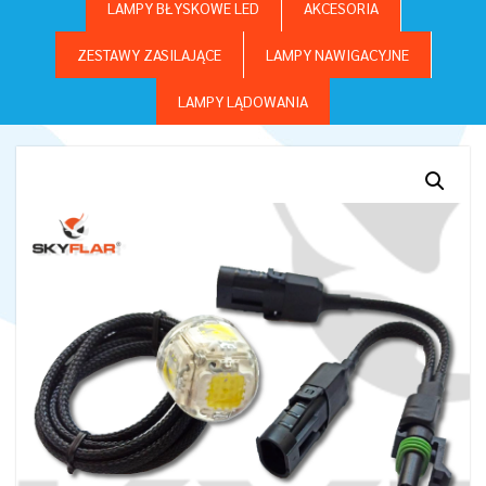
LAMPY BŁYSKOWE LED
AKCESORIA
ZESTAWY ZASILAJĄCE
LAMPY NAWIGACYJNE
LAMPY LĄDOWANIA