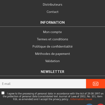
Distributeurs
Contact
INFORMATION
Mon compte
Termes et conditions
Politique de confidentialité
Méthodes de payement
Validation
NEWSLETTER
I agree to the processing of personal data in accordance with the Act of 29.08.1997 on
the protection of personal data (consolidated text Journal of Laws of 2002, No. 101, item
926, as amended) and I accept the privacy policy .
Information clause