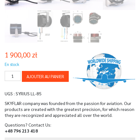
1 900,00
zł
En stock
quantité
AJOUTER AU PANIER
de
FEU
D'ATTERRISSAGE
UGS :
SYRIUS LL-85
SYRIUS
LL-
SKYFLAR company was founded from the passion for aviation. Our
85
products are created with the greatest precision, for which reason
they are recognized and appreciated all over the world.
Questions? Contact Us:
+48 796 213 418