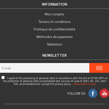
INFORMATION
Mon compte
Termes et conditions
Politique de confidentialité
Méthodes de payement
Validation
NEWSLETTER
I agree to the processing of personal data in accordance with the Act of 29.08.1997 on
the protection of personal data (consolidated text Journal of Laws of 2002, No. 101, item
926, as amended) and I accept the privacy policy .
Information clause
FOLLOW US: