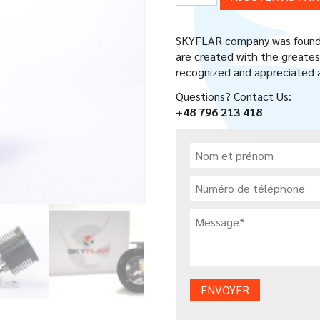
de
FEU
D'ATTERRISSAGE
SKYFLAR company was founded
ALTAIR
are created with the greatest
LL-
recognized and appreciated a
64
Questions? Contact Us:
+48 796 213 418