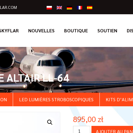
LAR.COM
SKYFLAR
NOUVELLES
BOUTIQUE
SOUTIEN
DI
 ALTAIR LL-64
ION
LED LUMIÈRES STROBOSCOPIQUES
KITS D’ALI
895,00
zł
quantité
AJOUTER AU PAN