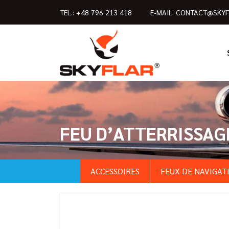
TEL.:
+48 796 213 418
E-MAIL:
CONTACT@SKYF
FEU D’ATTERRISSAGE
ACCESSOIRES
FEUX DE NAVIGAT