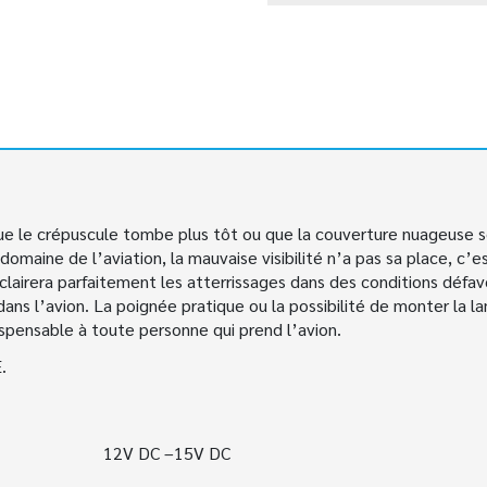
ue le crépuscule tombe plus tôt ou que la couverture nuageuse soit
domaine de l’aviation, la mauvaise visibilité n’a pas sa place, c’es
airera parfaitement les atterrissages dans des conditions défavor
ans l’avion. La poignée pratique ou la possibilité de monter la l
spensable à toute personne qui prend l’avion.
.
1
2
V DC –
15
V DC