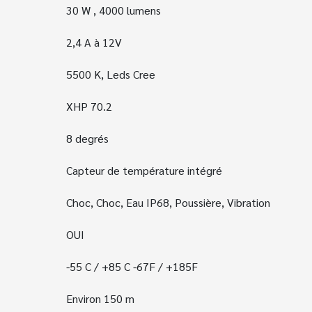
30 W , 4
000 lumens
2,4
A à
12
V
5500 K, Leds Cree
XHP 70.2
8 degrés
Capteur de température intégré
Choc, Choc, Eau IP68, Poussière, Vibration
OUI
-55 C / +85 C -67F / +185F
Environ 150 m