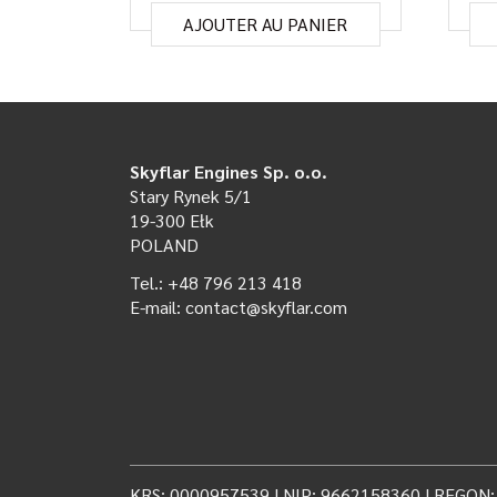
AJOUTER AU PANIER
Skyflar Engines Sp. o.o.
Stary Rynek 5/1
19-300 Ełk
POLAND
Tel.: +48 796 213 418
E-mail: contact@skyflar.com
KRS: 0000957539 | NIP: 9662158360 | REGON